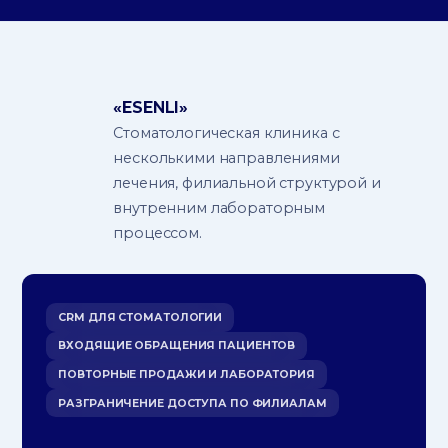
Блог
Вакансии
Контакты
«ESENLI»
Стоматологическая клиника с
несколькими направлениями
Номер телефона
лечения, филиальной структурой и
+7 (999) 418 08-08
внутренним лабораторным
Почта:
процессом.
info@boevlab.com
Офис:
CRM ДЛЯ СТОМАТОЛОГИИ
350000, Краснодарский край,
ВХОДЯЩИЕ ОБРАЩЕНИЯ ПАЦИЕНТОВ
г. Краснодар, ул. Одесский проезд д. 4
ПОВТОРНЫЕ ПРОДАЖИ И ЛАБОРАТОРИЯ
РАЗГРАНИЧЕНИЕ ДОСТУПА ПО ФИЛИАЛАМ
Обсудить проект