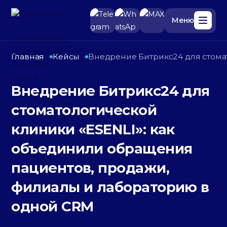
Меню
Главная
Кейсы
Внедрение Битрикс24 для стома
Меню
Внедрение Битрикс24 для
Наши услуги
стоматологической
Купить лицензию
клиники «ESENLI»: как
Продлить лицензию
объединили обращения
Отрасли
пациентов, продажи,
филиалы и лабораторию в
Кейсы
одной CRM
Отзывы