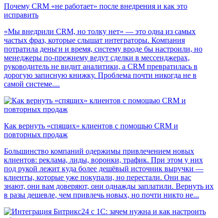
Почему CRM «не работает» после внедрения и как это
исправить
«Мы внедрили CRM, но толку нет» — это одна из самых
частых фраз, которые слышат интеграторы. Компания
потратила деньги и время, систему вроде бы настроили, но
менеджеры по-прежнему ведут сделки в мессенджерах,
руководитель не видит аналитики, а CRM превратилась в
дорогую записную книжку. Проблема почти никогда не в
самой системе....
Как вернуть «спящих» клиентов с помощью CRM и
повторных продаж
Большинство компаний одержимы привлечением новых
клиентов: реклама, лиды, воронки, трафик. При этом у них
под рукой лежит куда более дешёвый источник выручки —
клиенты, которые уже покупали, но перестали. Они вас
знают, они вам доверяют, они однажды заплатили. Вернуть их
в разы дешевле, чем привлечь новых, но почти никто не...