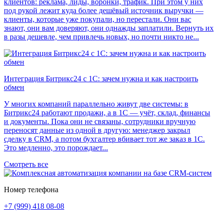
клиентов: реклама, лиды, воронки, трафик. При этом у них
под рукой лежит куда более дешёвый источник выручки —
клиенты, которые уже покупали, но перестали. Они вас
знают, они вам доверяют, они однажды заплатили. Вернуть их
в разы дешевле, чем привлечь новых, но почти никто не...
Интеграция Битрикс24 с 1С: зачем нужна и как настроить
обмен
У многих компаний параллельно живут две системы: в
Битрикс24 работают продажи, а в 1С — учёт, склад, финансы
и документы. Пока они не связаны, сотрудники вручную
переносят данные из одной в другую: менеджер закрыл
сделку в CRM, а потом бухгалтер вбивает тот же заказ в 1С.
Это медленно, это порождает...
Смотреть все
Номер телефона
+7 (999) 418 08-08